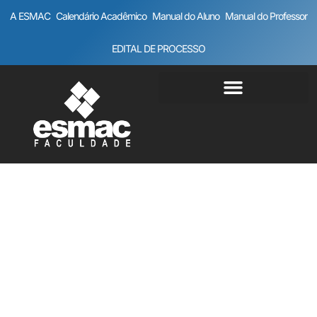
A ESMAC
Calendário Acadêmico
Manual do Aluno
Manual do Professor
EDITAL DE PROCESSO