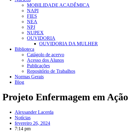
MOBILIDADE ACADÊMICA
NAPI
FIES
NEA
NPJ
NUPEX
OUVIDORIA
OUVIDORIA DA MULHER
Biblioteca
Catágolo de acervo
Acesso dos Alunos
Publicações
Repositório de Trabalhos
Normas Gerais
Blog
Projeto Enfermagem em Ação
Alexsander Lacerda
Notícias
fevereiro 26, 2024
7:14 pm