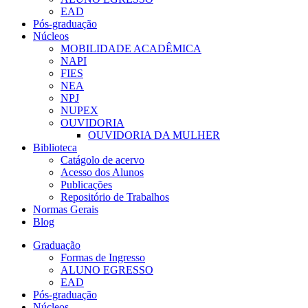
EAD
Pós-graduação
Núcleos
MOBILIDADE ACADÊMICA
NAPI
FIES
NEA
NPJ
NUPEX
OUVIDORIA
OUVIDORIA DA MULHER
Biblioteca
Catágolo de acervo
Acesso dos Alunos
Publicações
Repositório de Trabalhos
Normas Gerais
Blog
Graduação
Formas de Ingresso
ALUNO EGRESSO
EAD
Pós-graduação
Núcleos