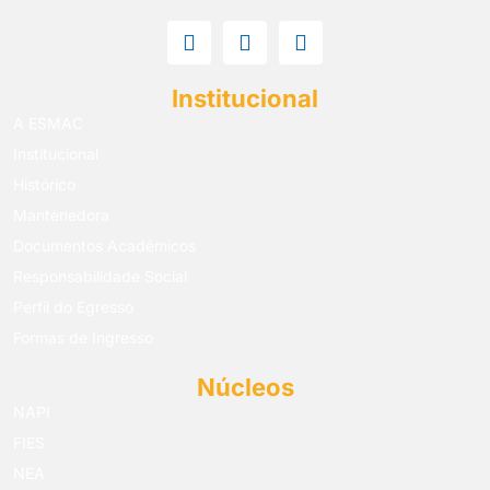
Institucional
A ESMAC
Institucional
Histórico
Mantenedora
Documentos Acadêmicos
Responsabilidade Social
Perfil do Egresso
Formas de Ingresso
Núcleos
NAPI
FIES
NEA