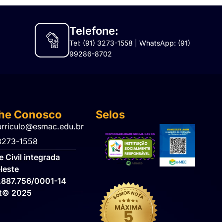
Telefone:
Tel: (91) 3273-1558 | WhatsApp: (91)
99286-8702
lhe Conosco
Selos
urriculo@esmac.edu.br
 3273-1558​
 Civil integrada
leste
.887.756/0001-14
ht© 2025