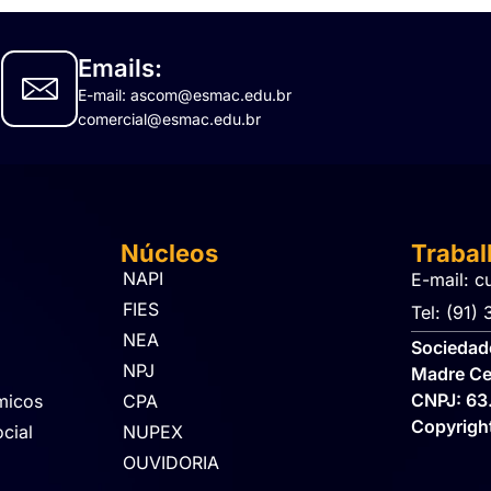
Emails:
E-mail: ascom@esmac.edu.br
comercial@esmac.edu.br
Núcleos
Traba
NAPI
E-mail: c
FIES
Tel: (91)
NEA
Sociedade
NPJ
Madre Ce
CNPJ: 63
micos
CPA
Copyrig
cial
NUPEX
OUVIDORIA