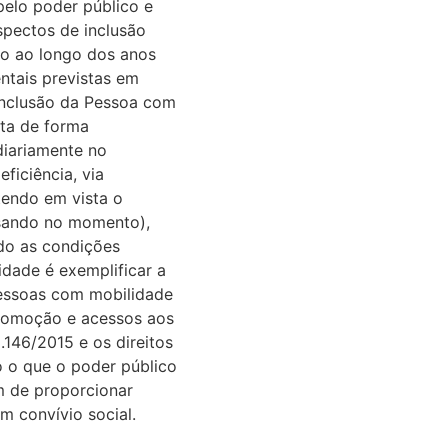
 pelo poder público e
spectos de inclusão
to ao longo dos anos
ntais previstas em
e Inclusão da Pessoa com
sta de forma
 diariamente no
ficiência, via
tendo em vista o
sando no momento),
do as condições
idade é exemplificar a
 pessoas com mobilidade
ocomoção e acessos aos
.146/2015 e os direitos
o o que o poder público
im de proporcionar
m convívio social.