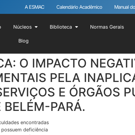
A ESMAC
Calendário Acadêmico
Manual do
o
Núcleos
Biblioteca
Normas Gerais
Blog
ICA: O IMPACTO NEGAT
NTAIS PELA INAPLICA
SSERVIÇOS E ÓRGÃOS 
E BELÉM-PARÁ.
iculdades encontradas
 possuem deficiência