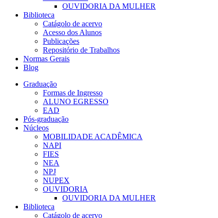
OUVIDORIA DA MULHER
Biblioteca
Catágolo de acervo
Acesso dos Alunos
Publicações
Repositório de Trabalhos
Normas Gerais
Blog
Graduação
Formas de Ingresso
ALUNO EGRESSO
EAD
Pós-graduação
Núcleos
MOBILIDADE ACADÊMICA
NAPI
FIES
NEA
NPJ
NUPEX
OUVIDORIA
OUVIDORIA DA MULHER
Biblioteca
Catágolo de acervo