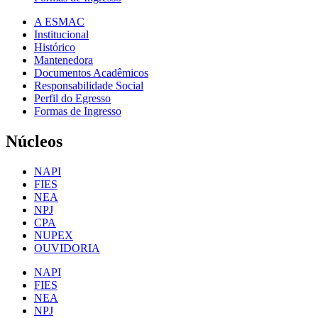
A ESMAC
Institucional
Histórico
Mantenedora
Documentos Acadêmicos
Responsabilidade Social
Perfil do Egresso
Formas de Ingresso
Núcleos
NAPI
FIES
NEA
NPJ
CPA
NUPEX
OUVIDORIA
NAPI
FIES
NEA
NPJ