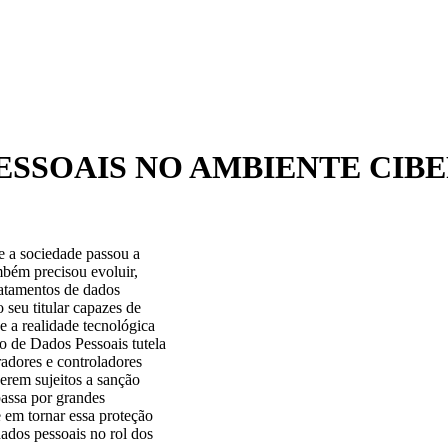
SSOAIS NO AMBIENTE CIBE
e a sociedade passou a
mbém precisou evoluir,
ratamentos de dados
 seu titular capazes de
e a realidade tecnológica
o de Dados Pessoais tutela
radores e controladores
serem sujeitos a sanção
passa por grandes
 em tornar essa proteção
ados pessoais no rol dos