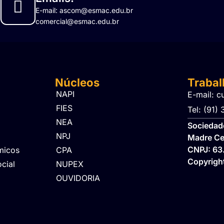
E-mail: ascom@esmac.edu.br
comercial@esmac.edu.br
Núcleos
Traba
NAPI
E-mail: c
FIES
Tel: (91)
NEA
Sociedade
NPJ
Madre Ce
CNPJ: 63
micos
CPA
Copyrig
cial
NUPEX
OUVIDORIA