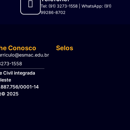
Tel: (91) 3273-1558 | WhatsApp: (91)
99286-8702
lhe Conosco
Selos
urriculo@esmac.edu.br
 3273-1558​
 Civil integrada
leste
.887.756/0001-14
ht© 2025