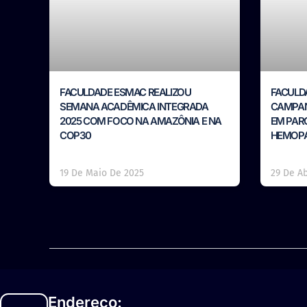
FACULDADE ESMAC REALIZOU
FACULD
SEMANA ACADÊMICA INTEGRADA
CAMPAN
2025 COM FOCO NA AMAZÔNIA E NA
EM PAR
COP30
HEMOP
19 De Maio De 2025
29 De Ab
Endereço: