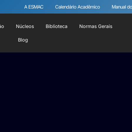
A ESMAC
Calendário Acadêmico
Manual do
ão
Núcleos
Biblioteca
Normas Gerais
Blog