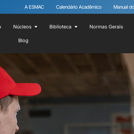
A ESMAC
Calendário Acadêmico
Manual do
o
Núcleos
Biblioteca
Normas Gerais
Blog