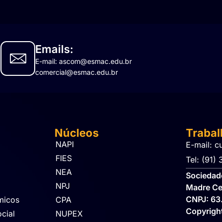
Emails:
E-mail: ascom@esmac.edu.br
comercial@esmac.edu.br
Núcleos
Traba
NAPI
E-mail: c
FIES
Tel: (91)
NEA
Sociedade
NPJ
Madre Ce
CNPJ: 63
micos
CPA
Copyrig
cial
NUPEX