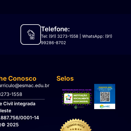
Telefone:
Tel: (91) 3273-1558 | WhatsApp: (91)
99286-8702
lhe Conosco
Selos
urriculo@esmac.edu.br
 3273-1558​
 Civil integrada
leste
.887.756/0001-14
ht© 2025