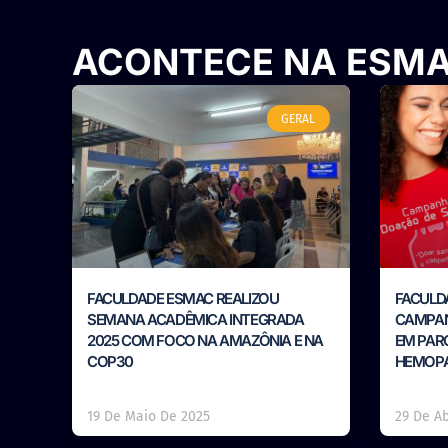
ACONTECE NA ESM
GERAL
FACULDADE ESMAC REALIZOU
FACULD
SEMANA ACADÊMICA INTEGRADA
CAMPAN
2025 COM FOCO NA AMAZÔNIA E NA
EM PAR
COP30
HEMOP
19 De Maio De 2025
29 De Ab