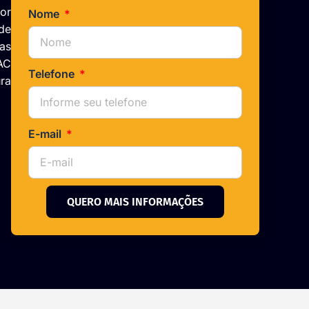
or
Nome
de
cas
AC
Telefone
ra
E-mail
QUERO MAIS INFORMAÇÕES